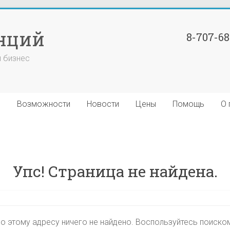
нций
8-707-6
й бизнес
я
Возможности
Новости
Цены
Помощь
О 
Упс! Страница не найдена.
о этому адресу ничего не найдено. Воспользуйтесь поиско