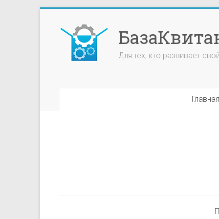
БазаКвита
Для тех, кто развивает сво
Главна
П