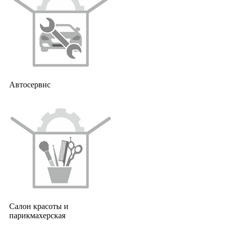
Автосервис
Салон красоты и
парикмахерская