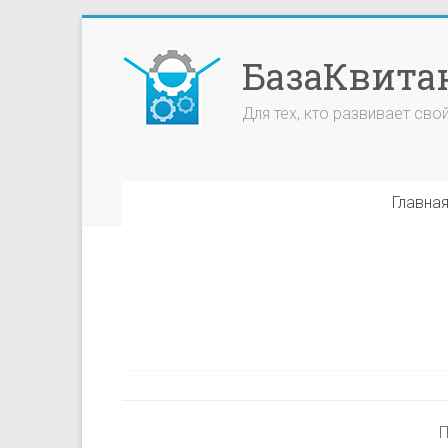
БазаКвита
Для тех, кто развивает сво
Главна
П