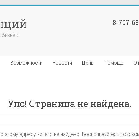
нций
8-707-6
й бизнес
я
Возможности
Новости
Цены
Помощь
О 
Упс! Страница не найдена.
о этому адресу ничего не найдено. Воспользуйтесь поиско