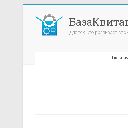
БазаКвита
Для тех, кто развивает сво
Главна
П