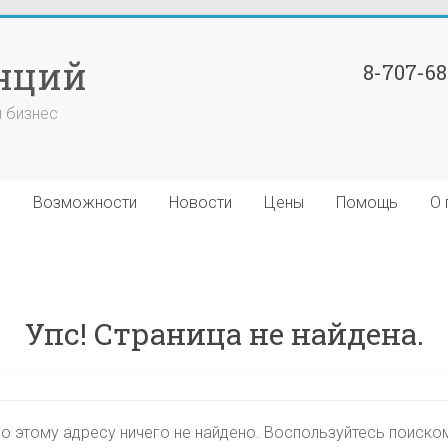
нций
8-707-6
й бизнес
я
Возможности
Новости
Цены
Помощь
О 
Упс! Страница не найдена.
о этому адресу ничего не найдено. Воспользуйтесь поиско