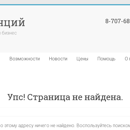
нций
8-707-6
й бизнес
я
Возможности
Новости
Цены
Помощь
О 
Упс! Страница не найдена.
о этому адресу ничего не найдено. Воспользуйтесь поиско