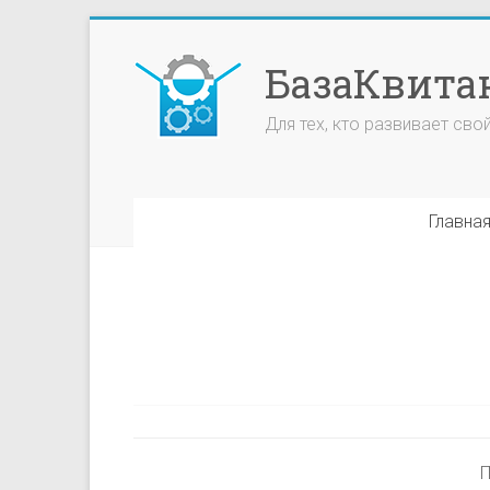
БазаКвита
Для тех, кто развивает сво
Главна
П